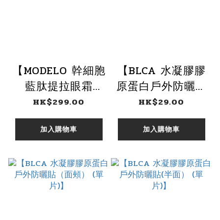
【MODELO 幹細胞
【BLCA 水凝膠膠
藍肽提拉眼霜
原蛋白戶外防曬貼
30ML】
（眼周.顴骨） (單
HK$299.00
HK$29.00
片)】
加入購物車
加入購物車