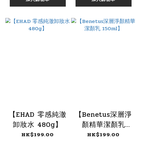
個)】
個)】
【EHAD 零感純澈
【Benetus深層淨
卸妝水 480g】
顏精華潔顏乳
150ml】
HK$199.00
HK$199.00