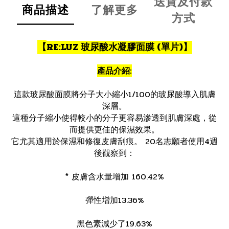
送貨及付款
商品描述
了解更多
方式
【
RE:LUZ 玻尿酸水凝膠面膜 (單片)
】
產品介紹:
這款玻尿酸面膜將分子大小縮小1/100的玻尿酸導入肌膚
深層。
這種分子縮小使得較小的分子更容易滲透到肌膚深處，從
而提供更佳的保濕效果。
它尤其適用於保濕和修復皮膚刮痕。 20名志願者使用4週
後觀察到：
* 皮膚含水量增加 160.42%
彈性增加13.36%
黑色素減少了19.63%