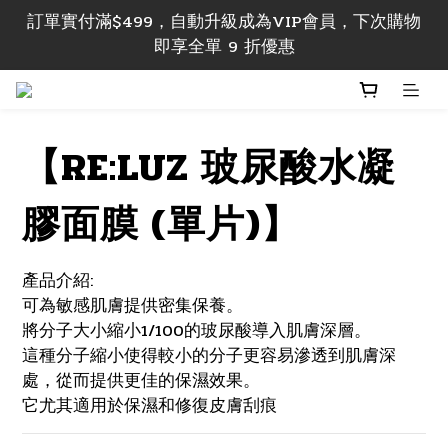
訂單 實付滿$499，即享香港本地包郵; 實付滿$1000
訂單實付滿$499，自動升級成為VIP會員，下次購物
即享香港及澳門地區包郵
即享全單 9 折優惠
訂單 實付滿$499，即享香港本地包郵; 實付滿$1000
即享香港及澳門地區包郵
【RE:LUZ 玻尿酸水凝
膠面膜 (單片)】
產品介紹:
可為敏感肌膚提供密集保養。
將分子大小縮小1/100的玻尿酸導入肌膚深層。
這種分子縮小使得較小的分子更容易滲透到肌膚深
處，從而提供更佳的保濕效果。
它尤其適用於保濕和修復皮膚刮痕