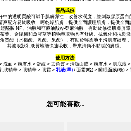
產品成份:
品成分中的透明質酸可賦予肌膚彈性，改善水潤度，並刺激膠原蛋白
 清爽配方易於吸收，呵乾燥肌膚，提供全面護理肌膚，提供全面
經醯胺 NP、油酸和亞麻油酸/γ-亞麻油酸，有助於修復肌膚屏
茶葉、金縷梅和魚腥草等植物萃取物具有舒緩、抗氧化和抗刺激
角質酸（水楊酸、乳酸、果酸），有助於輕柔地平滑肌膚紋理，
其波浪狀乳液質地能快速吸收，帶來清爽不黏膩的膚感。
使用方法
:
 洗面 > 爽膚水 > 舒緩 > 去角質 > 清潔面膜 > 爽膚水 > 肌底液 > 
 乳狀精華 > 眼精華 > 眼霜 >
乳液(早)
/ 面霜(晚) > 睡眠面膜(晚) >
您可能喜歡...