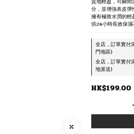
質地輕盈，可瞬間
分，並增強表皮彈
擁有極致水潤的輕
供24小時長效保濕
全店，訂單實付滿
門地區)
全店，訂單實付滿
地派送)
HK$199.00