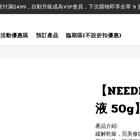
付滿$499，即享香港本地包郵; 實付滿$1000即享香港及澳
實付滿$499，自動升級成為VIP會員，下次購物即享全單 9 
付滿$499，即享香港本地包郵; 實付滿$1000即享香港及澳
活動優惠區
預訂產品
臨期區(不設折扣優惠)
【NEE
液 50g
產品介紹:
緩解乾燥，完美修