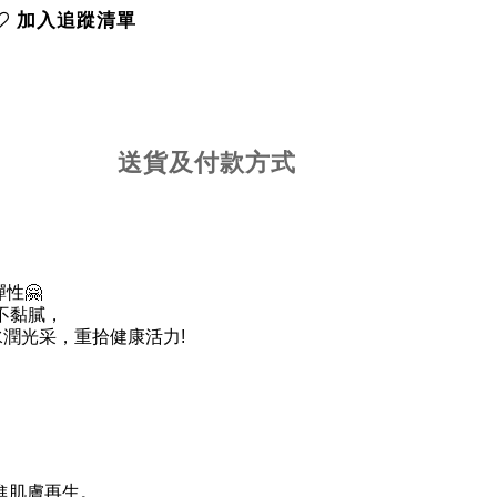
加入追蹤清單
送貨及付款方式
性🤗
不黏膩，
水潤光采，重拾健康活力!
進肌膚再生。