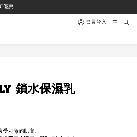
門地區包郵
折優惠
門地區包郵
會員登入
DLY 鎖水保濕乳
】
復受刺激的肌膚。