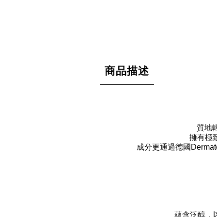
商品描述
質地
擁有極
成分更通過德國Derm
蘊含泛醇，