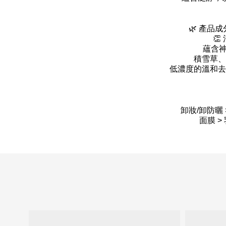
🌿 產

蘊含神
積雪草、
低濃度的溫和去
卸妝/卸防曬 >
面膜 >