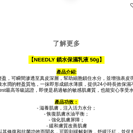
了解更多
【
NEEDLY 鎖水保濕乳液 50g
】
產品介紹:
輕盈，可瞬間滲透至真皮深層，幫助細胞鎖住水分，並增強表皮彈
致水潤的輕盈質地，一抹即形成鎖水薄膜，提供24小時長效保濕
atest最高等級認證，即便是易過敏的敏感肌膚質，也能安心享受
產品功效：
- 滋養肌膚，注入活力水分；
- 恢復肌膚水油平衡；
- 強化肌膚屏障；
- 緩和膚質改善肌膚
以其修復和抗菌功效而聞名，可即刻緩解刺激，舒緩泛紅，並促