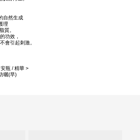
的自然生成
護理
障脂質。
的功效，
不會引起刺激。
安瓶 / 精華 >
 防曬(早)