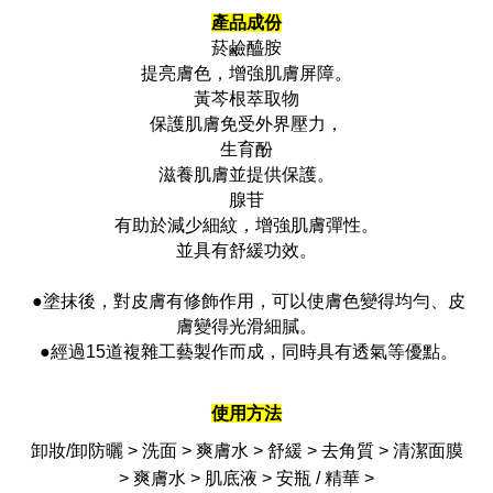
產品成份
菸鹼醯胺
提亮膚色，增強肌膚屏障。
黃芩根萃取物
保護肌膚免受外界壓力，
生育酚
滋養肌膚並提供保護。
腺苷
有助於減少細紋，增強肌膚彈性。
並具有舒緩功效。
●塗抹後，對皮膚有修飾作用，可以使膚色變得均勻、皮
膚變得光滑細膩。
●經過15道複雜工藝製作而成，同時具有透氣等優點。
使用方法
卸妝/卸防曬 > 洗面 > 爽膚水 > 舒緩 > 去角質 > 清潔面膜
> 爽膚水 > 肌底液 > 安瓶 / 精華 >