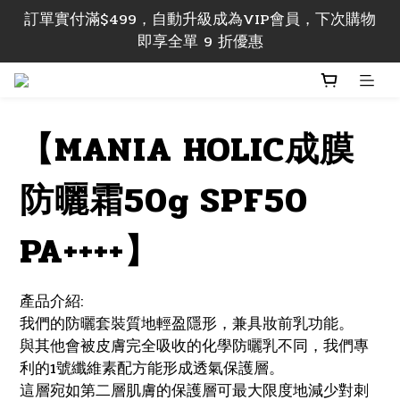
訂單 實付滿$499，即享香港本地包郵; 實付滿$1000
訂單實付滿$499，自動升級成為VIP會員，下次購物
即享香港及澳門地區包郵
即享全單 9 折優惠
訂單 實付滿$499，即享香港本地包郵; 實付滿$1000
即享香港及澳門地區包郵
【MANIA HOLIC成膜
防曬霜50g SPF50
PA++++】
產品介紹:
我們的防曬套裝質地輕盈隱形，兼具妝前乳功能。
與其他會被皮膚完全吸收的化學防曬乳不同，我們專
利的1號纖維素配方能形成透氣保護層。
這層宛如第二層肌膚的保護層可最大限度地減少對刺