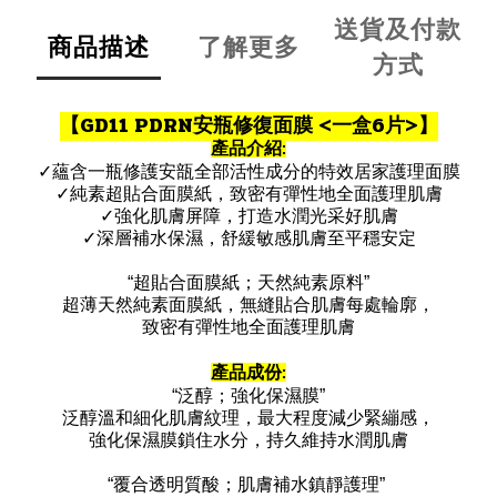
送貨及付款
商品描述
了解更多
方式
【
GD11 PDRN安瓶修復面膜 <一盒6片>
】
產品介紹:
✓蘊含一瓶修護安瓿全部活性成分的特效居家護理面膜
✓純素超貼合面膜紙，致密有彈性地全面護理肌膚
✓強化肌膚屏障，打造水潤光采好肌膚
✓深層補水保濕，舒緩敏感肌膚至平穩安定
“超貼合面膜紙；天然純素原料”
超薄天然純素面膜紙，無縫貼合肌膚每處輪廓，
致密有彈性地全面護理肌膚
產品成份:
“泛醇；強化保濕膜”
泛醇溫和細化肌膚紋理，最大程度減少緊繃感，
強化保濕膜鎖住水分，持久維持水潤肌膚
“覆合透明質酸；肌膚補水鎮靜護理”