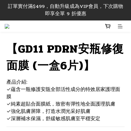
訂單 實付滿$499，即享香港本地包郵; 實付滿$1000
訂單實付滿$499，自動升級成為VIP會員，下次購物
即享香港及澳門地區包郵
即享全單 9 折優惠
訂單 實付滿$499，即享香港本地包郵; 實付滿$1000
即享香港及澳門地區包郵
【GD11 PDRN安瓶修復
面膜 (一盒6片)】
產品介紹:
✓蘊含一瓶修護安瓿全部活性成分的特效居家護理面
膜
✓純素超貼合面膜紙，致密有彈性地全面護理肌膚
✓強化肌膚屏障，打造水潤光采好肌膚
✓深層補水保濕，舒緩敏感肌膚至平穩安定