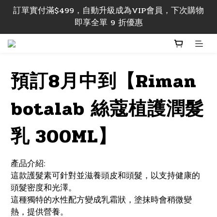
訂單 實付滿$499，即享香港本地包郵; 實付滿$1000
訂單實付滿$499，自動升級成為VIP會員，下次購物
即享香港及澳門地區包郵
即享全單 9 折優惠
訂單 實付滿$499，即享香港本地包郵; 實付滿$1000
即享香港及澳門地區包郵
預訂8月中到【Riman
botalab 絲蔻植護潤髮
乳 300ML】
產品介紹:
這款護髮素可針對並滋養頭皮和頭髮，以支持健康的
頭髮密度和光澤。
這種獨特的水性配方變成乳霜狀，塗抹時會稍微變
熱，提供營養。