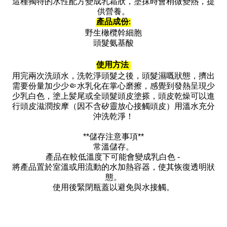
這種獨特的水性配方變成乳霜狀，塗抹時會稍微變熱，提
供營養。
產品成份:
野生橄欖幹細胞
頭髮氨基酸
使用方法
用完兩次洗頭水，洗乾淨頭髮之後，頭髮濕嘅狀態，擠出
需要份量加少少🤏水乳化在掌心磨擦，感覺到發熱呈現少
少乳白色，塗上髪尾或全頭髮頭皮塗搽，頭皮乾燥可以進
行頭皮滋潤按摩（因不含矽靈放心接觸頭皮）用溫水充分
沖洗乾淨！
**儲存注意事項**
常溫儲存。
產品在較低溫度下可能會變成乳白色 -
將產品置於室溫或用流動的水加熱容器，使其恢復透明狀
態。
使用後緊閉瓶蓋以避免與水接觸。