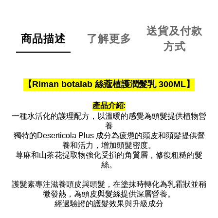
送貨及付款
商品描述
了解更多
方式
【Riman
botalab 絲蔻植護潤髮乳 300ML
】
產品介紹:
一種水活化的護理配方，以溫暖的感覺為頭髮提供植物營
養
獨特的Deserticola Plus 成分為疲憊的頭皮和頭髮提供營
養和活力，增加頭髮密度。
荨麻和山茶花提取物強化受損的角質層，修復粗糙的髮
絲。
護髮素專注滋養頭皮與頭髮，在塗抹時轉化為乳霜狀並稍
微發熱，為頭皮與髮絲提供深層營養。
經過驗證的護髮效果與升級成分