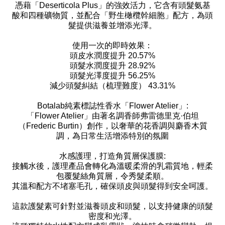
憑藉「Deserticola Plus」的強效活力，它含有頭髮氨基
酸和四種礦物質，並配合「野生橄欖幹細胞」配方，為頭
髮提供滋養並增添光澤。
使用一次的即時效果：
頭皮水潤度提升 20.57%
頭髮水潤度提升 28.92%
頭髮光澤度提升 56.25%
減少頭髮糾結（梳理難度） 43.31%
Botalab純素標誌性香水「Flower Atelier」:
「Flower Atelier」由著名調香師弗雷德里克·伯坦
（Frederic Burtin）創作，以奢華的花香調與麝香木質
調，為日常生活增添特別的氛圍
水感護理，打造角質層保護膜:
接觸水後，護理產品會轉化為溫暖柔滑的乳霜質地，輕柔
包覆髮絲角質層，令秀髮柔順。
其溫和配方不堵塞毛孔，確保頭皮與頭髮得到安全呵護。
這款護髮素可針對並滋養頭皮和頭髮，以支持健康的頭髮
密度和光澤。